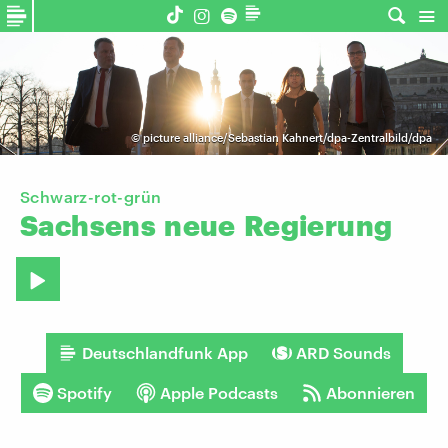
©
picture alliance/Sebastian Kahnert/dpa-Zentralbild/dpa
Schwarz-rot-grün
Sachsens
neue
Regierung
Deutschlandfunk App
ARD Sounds
Spotify
Apple Podcasts
Abonnieren