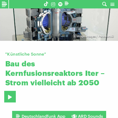
©
imago images / PanoramiC
″Künstliche Sonne″
Bau
des
Kernfusionsreaktors
Iter
–
Strom
vielleicht
ab
2050
Deutschlandfunk App
ARD Sounds