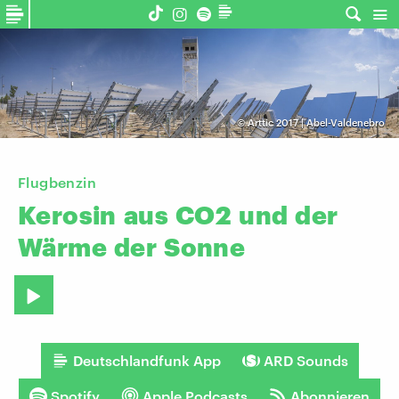
©
Arttic 2017 | Abel-Valdenebro
Flugbenzin
Kerosin
aus
CO2
und
der
Wärme
der
Sonne
Deutschlandfunk App
ARD Sounds
Spotify
Apple Podcasts
Abonnieren