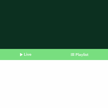
Live
Playlist
Shownotes
Künstliche Intelligenz