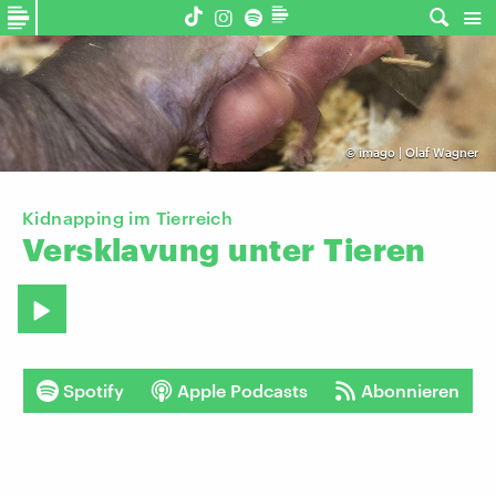
©
imago | Olaf Wagner
Kidnapping im Tierreich
Versklavung
unter
Tieren
Spotify
Apple Podcasts
Abonnieren