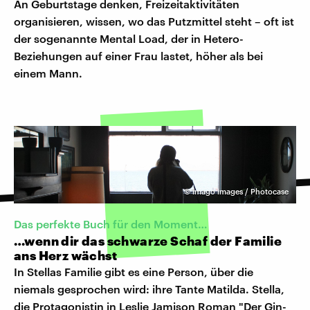
An Geburtstage denken, Freizeitaktivitäten
organisieren, wissen, wo das Putzmittel steht – oft ist
der sogenannte Mental Load, der in Hetero-
Beziehungen auf einer Frau lastet, höher als bei
einem Mann.
©
imago images / Photocase
Das perfekte Buch für den Moment…
…wenn dir das schwarze Schaf der Familie
ans Herz wächst
In Stellas Familie gibt es eine Person, über die
niemals gesprochen wird: ihre Tante Matilda. Stella,
die Protagonistin in Leslie Jamison Roman "Der Gin-