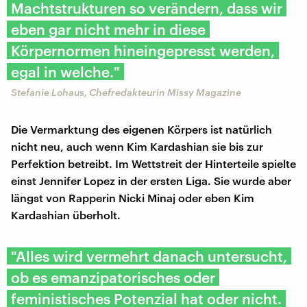
Machtstrukturen so verändern, dass wir
eben gar nicht mehr in diese
Körpernormen hineingepresst werden,
egal in welche."
Stefanie Lohaus, Chefredakteurin Missy Magazine
Die Vermarktung des eigenen Körpers ist natürlich
nicht neu, auch wenn Kim Kardashian sie bis zur
Perfektion betreibt. Im Wettstreit der Hinterteile spielte
einst Jennifer Lopez in der ersten Liga. Sie wurde aber
längst von Rapperin Nicki Minaj oder eben Kim
Kardashian überholt.
"Alles wird vermehrt danach untersucht,
ob es emanzipatorisches oder
feministisches Potenzial hat oder nicht.