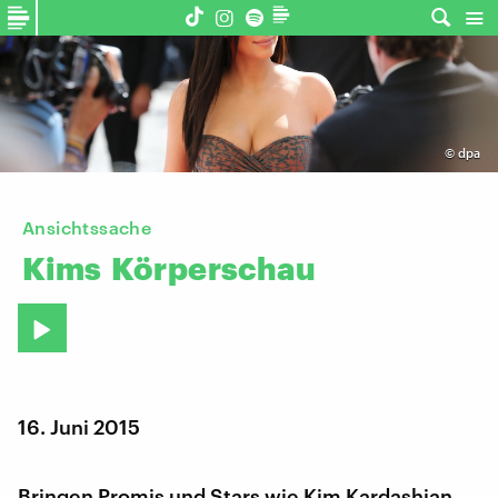
©
dpa
Ansichtssache
Kims
Körperschau
16. Juni 2015
Bringen Promis und Stars wie Kim Kardashian