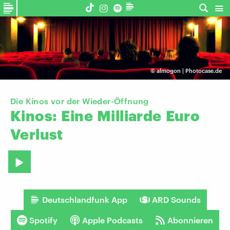
©
almogon | Photocase.de
Die Kinos vor der Wieder-Öffnung
Kinos:
Eine
Milliarde
Euro
Verlust
Deutschlandfunk App
ARD Sounds
Spotify
Apple Podcasts
Abonnieren