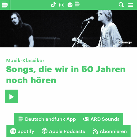
©
imago
Musik-Klassiker
Songs,
die
wir
in
50
Jahren
noch
hören
Deutschlandfunk App
ARD Sounds
Spotify
Apple Podcasts
Abonnieren