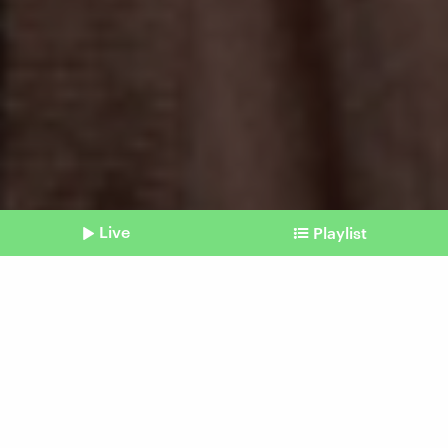
Live
Playlist
©
Imago | Steinach
Shownotes
EU-Klimabericht