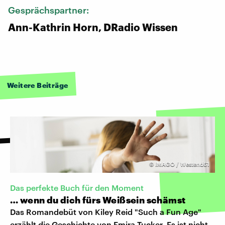
Gesprächspartner:
Ann-Kathrin Horn, DRadio Wissen
Weitere Beiträge
©
IMAGO / Westend61
Das perfekte Buch für den Moment
… wenn du dich fürs Weißsein schämst
Das Romandebüt von Kiley Reid "Such a Fun Age"
erzählt die Geschichte von Emira Tucker. Es ist nicht