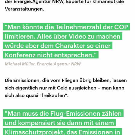
der Energie.Agentur NRW, Experte für klimaneutrale
Veranstaltungen.
"Man könnte die Teilnehmerzahl der COP
limitieren. Alles über Video zu machen
würde aber dem Charakter so einer
Konferenz nicht entsprechen."
Michael Müller, Energie.Agentur NRW
Die Emissionen, die vom Fliegen übrig bleiben, lassen
sich eigentlich nur mit Geld ausgleichen – man kann
sich also quasi "freikaufen".
"Man muss die Flug-Emissionen zählen
und kompensiert sie dann mit einem
Klimaschutzprojekt, das Emissionen in