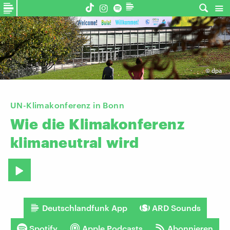
©
dpa
UN-Klimakonferenz in Bonn
Wie
die
Klimakonferenz
klimaneutral
wird
Deutschlandfunk App
ARD Sounds
Spotify
Apple Podcasts
Abonnieren