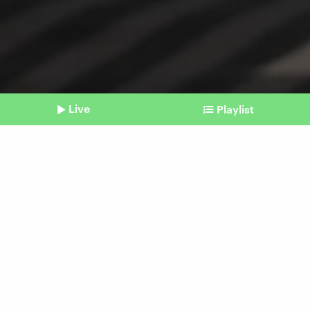
Live
Playlist
©
picture alliance / AP | Rafiq Maqbool
Shownotes
Klimaschutz
Kritik: Größe der
Weltklimakonferenz lenkt