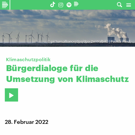
©
picture alliance/dpa/dpa-Zentralbild | Patrick Pleul
Klimaschutzpolitik
Bürgerdialoge
für
die
Umsetzung
von
Klimaschutz
28. Februar 2022