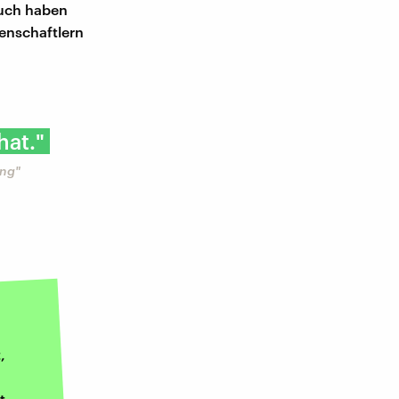
Buch haben
enschaftlern
hat."
ung"
,
t