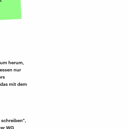
arum herum,
 essen nur
ers
 das mit dem
 schreiben",
hrer WG