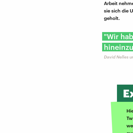
Arbeit nehme
sie sich die
geholt.
"Wir hab
hineinzu
David Nelles u
E
Hi
Tw
we
ev