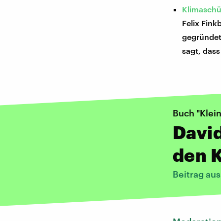
Klimaschüt
Felix Fink
gegründet.
sagt, dass
Buch "Klei
David
den 
Beitrag au