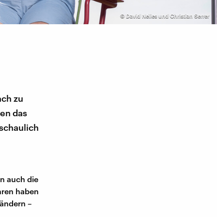
©
David Nelles und Christian Serrer
ach zu
hen das
schaulich
en auch die
hren haben
 ändern –