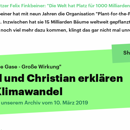
zer Felix Finkbeiner: "Die Welt hat Platz für 1000 Milliard
beiner hat mit neun Jahren die Organisation "Plant-for-the-
 Inzwischen hat sie 15 Milliarden Bäume weltweit gepflanz
 noch viel mehr dazu kommen, klingt das gar nicht mal unre
Sh
ne Gase - Große Wirkung"
 und Christian erklären
Klimawandel
s unserem Archiv vom 10. März 2019