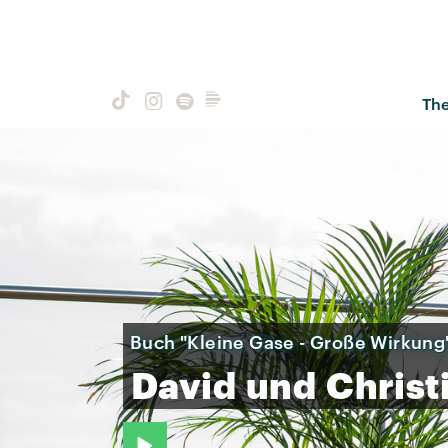
Th
Buch "Kleine Gase - Große Wirkung
David
und
Christ