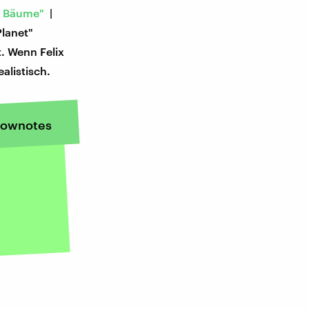
en Bäume"
|
Planet"
t. Wenn Felix
alistisch.
ownotes