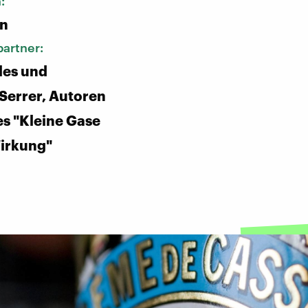
n:
n
artner:
les und
 Serrer, Autoren
s "Kleine Gase
irkung"