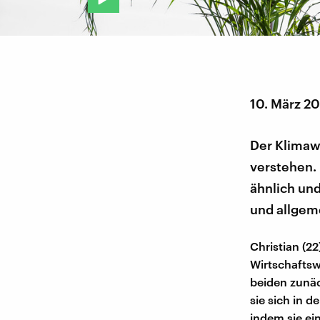
10. März 2
Der Klimawa
verstehen. 
ähnlich un
und allgeme
Christian (2
Wirtschaftsw
beiden zunä
sie sich in 
indem sie e