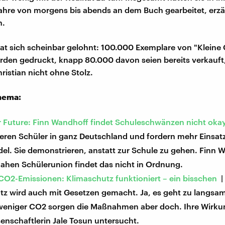
ahre von morgens bis abends an dem Buch gearbeitet, erzä
n.
hat sich scheinbar gelohnt: 100.000 Exemplare von "Kleine
den gedruckt, knapp 80.000 davon seien bereits verkauft,
ristian nicht ohne Stolz.
hema:
or Future: Finn Wandhoff findet Schuleschwänzen nicht oka
eren Schüler in ganz Deutschland und fordern mehr Einsat
el. Sie demonstrieren, anstatt zur Schule zu gehen. Finn 
ahen Schülerunion findet das nicht in Ordnung.
CO2-Emissionen: Klimaschutz funktioniert – ein bisschen
z wird auch mit Gesetzen gemacht. Ja, es geht zu langsam
weniger CO2 sorgen die Maßnahmen aber doch. Ihre Wirkun
senschaftlerin Jale Tosun untersucht.