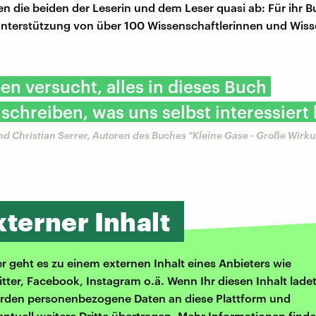
n die beiden der Leserin und dem Leser quasi ab: Für ihr 
 Unterstützung von über 100 Wissenschaftlerinnen und Wiss
en versucht, alles in dieses Buch
schreiben, was uns selbst interessiert 
nd Christian Serrer, Autoren des Buches "Kleine Gase - Große Wirk
xterner Inhalt
er geht es zu einem externen Inhalt eines Anbieters wie
itter, Facebook, Instagram o.ä. Wenn Ihr diesen Inhalt ladet
rden personenbezogene Daten an diese Plattform und
entuell weitere Dritte übertragen. Mehr Informationen finde