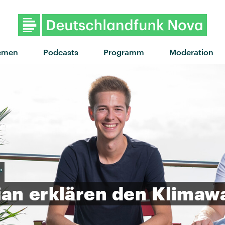
emen
Podcasts
Programm
Moderation
"
ian
erklären
den
Klimaw