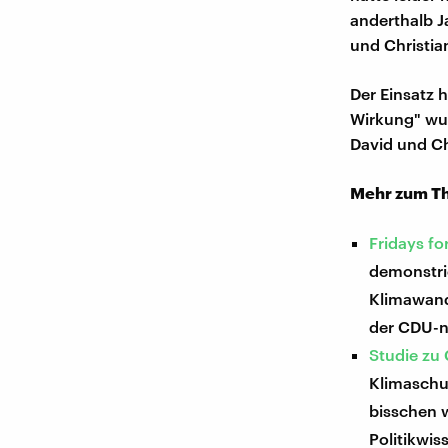
anderthalb J
und Christia
Der Einsatz 
Wirkung" wur
David und Ch
Mehr zum T
Fridays f
demonstri
Klimawand
der CDU-n
Studie zu 
Klimaschut
bisschen 
Politikwis