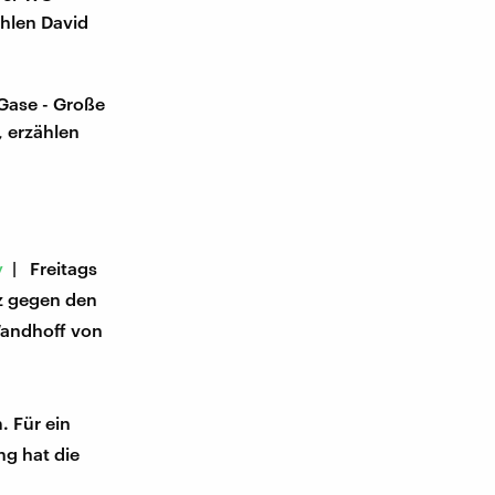
hlen David
 Gase - Große
 erzählen
y
| Freitags
z gegen den
Wandhoff von
|
. Für ein
g hat die