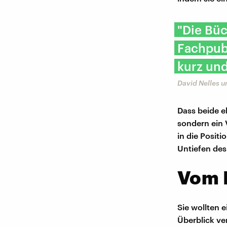
"Die Büc
Fachpub
kurz und
David Nelles u
Dass beide e
sondern ein 
in die Positi
Untiefen des
Vom 
Sie wollten e
Überblick v