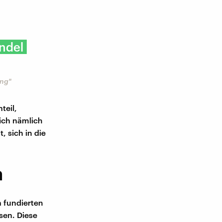
ndel
ung"
teil,
sich nämlich
, sich in die
n
h fundierten
sen. Diese