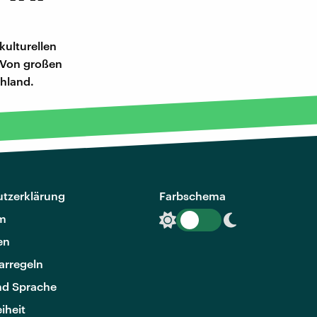
kulturellen
. Von großen
chland.
tzerklärung
Farbschema
m
en
rregeln
nd Sprache
eiheit