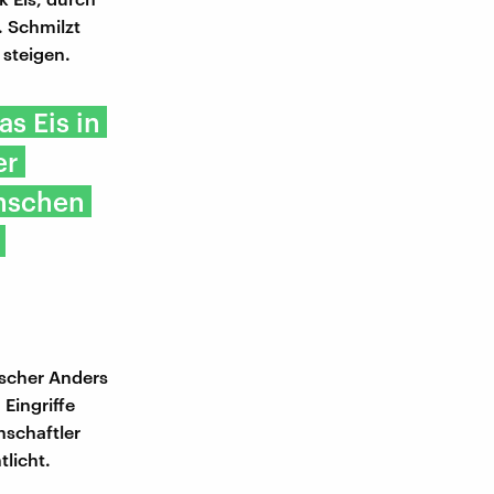
. Schmilzt
 steigen.
s Eis in
er
enschen
rscher Anders
Eingriffe
nschaftler
tlicht.