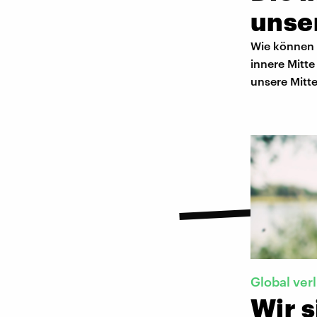
unse
Wie können 
innere Mitte
unsere Mitt
Global verl
Wir s