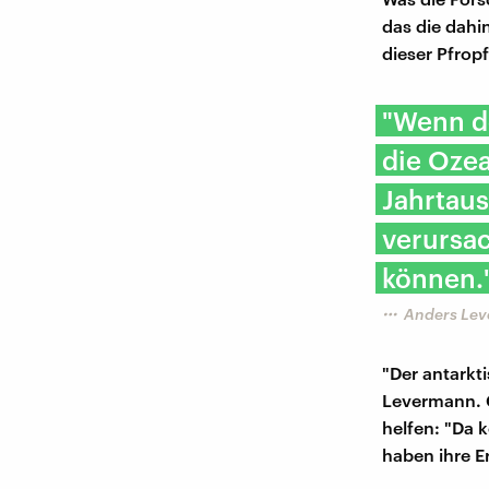
das die dahi
dieser Pfrop
"Wenn de
die Oze
Jahrtaus
verursac
können.
Anders Lev
"Der antarkt
Levermann. 
helfen: "Da 
haben ihre 