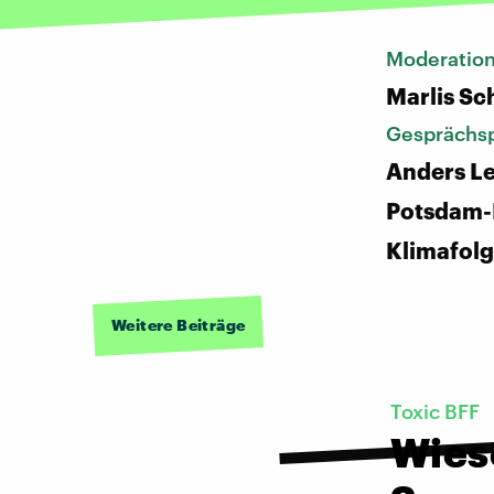
Moderatio
Marlis S
Gesprächsp
Anders L
Potsdam-I
Klimafol
Weitere Beiträge
Toxic BFF
Wies