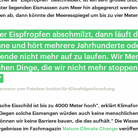
nter liegenden Eismassen zum Meer hin abgegrenzt werden
fen ab, dann könnte der Meeresspiegel um bis zu vier Meter
r Eispfropfen abschmilzt, dann läuft da
ane und hört mehrere Jahrhunderte od
ende nicht mehr auf zu laufen. Wir M
hen Dinge, die wir nicht mehr stoppen
"
ermann vom Potsdam-Institut für Klimafolgenforschung
ische Eisschild ist bis zu 4000 Meter hoch", erklärt Klimafo
Gegen solche Eismengen würden auch keine menschlichen 
können wir keine Barriere bauen, die das aufhält." Die Wisse
Ergebnisse im Fachmagazin
Nature Climate Change
veröffen