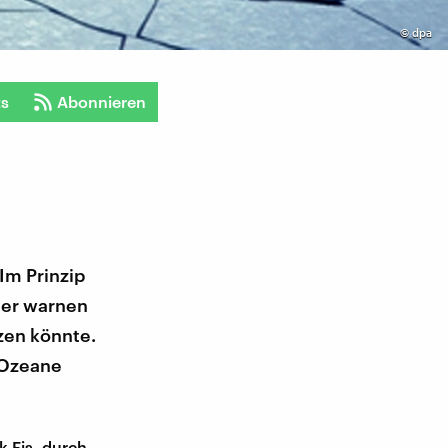
©
dpa
ts
Abonnieren
Im Prinzip
her warnen
zen könnte.
 Ozeane
k Eis, durch