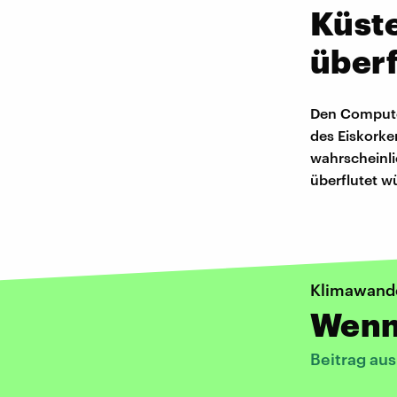
Küst
überf
Den Compute
des Eiskorke
wahrscheinli
überflutet w
Klimawand
Wenn 
Beitrag au