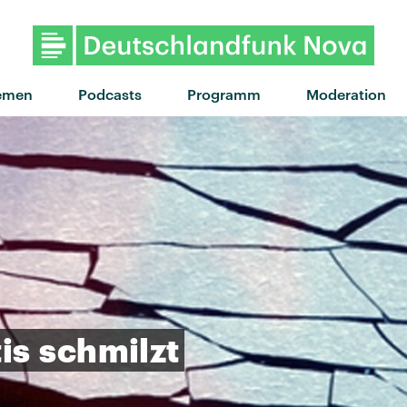
"evil genius" von Fliss · "ev
emen
Podcasts
Programm
Moderation
is
schmilzt