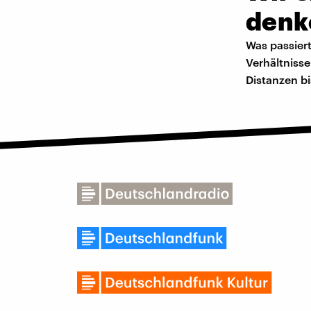
denk
Was passiert
Verhältniss
Distanzen b