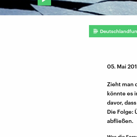
Deutschlandfu
05. Mai 20
Zieht man d
könnte es 
davor, das
Die Folge:
abfließen.
Was die Forsc