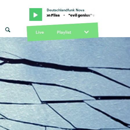
Deutschlandfunk Nova
il genius" von Fliss · "evil genius" von Fliss
Live
Playlist