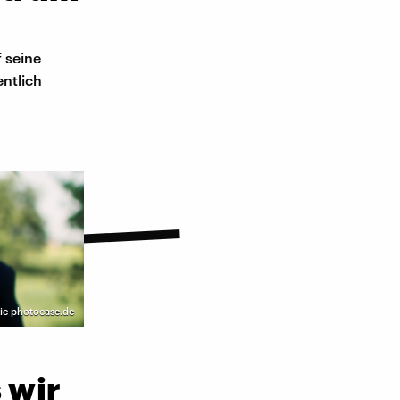
 seine
entlich
lie photocase.de
 wir