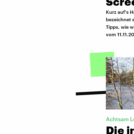
Scre
Kurz auf's 
bezeichnet s
Tipps, wie 
vom 11.11.2
Achtsam L
Die i