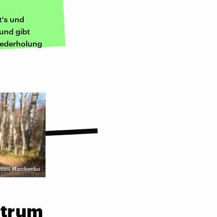
t's und
 und gibt
iederholung
mitrii Marchenko
ntrum