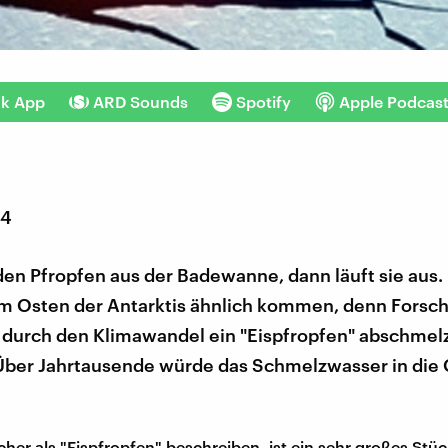
nk App
ARD Sounds
Spotify
Apple Podcas
14
en Pfropfen aus der Badewanne, dann läuft sie aus. 
im Osten der Antarktis ähnlich kommen, denn Forsc
s durch den Klimawandel ein "Eispfropfen" abschmel
 Über Jahrtausende würde das Schmelzwasser in die
her als "Eispfropfen" beschreiben, ist ein sehr großes Stüc