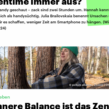
entime immer aus?
Handy geschaut – zack sind zwei Stunden um. Hannah kenn
ich als handysüchtig. Julia Brailovskaia benennt Ursachen
wir es schaffen, weniger Zeit am Smartphone zu hängen. (W
024)
©
picture alliance / Zoonar | D
eben
nnere Balance ist das Ze