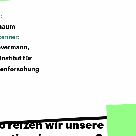
n:
chaum
artner:
evermann,
nstitut für
genforschung
o reizen wir unsere