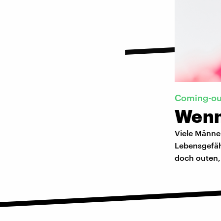
Coming-out
Wenn
Viele Männer
Lebensgefäh
doch outen,