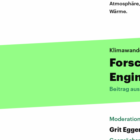
Atmosphäre, 
Wärme.
Klimawand
Forsc
Engi
Beitrag au
Moderatio
Grit Egge