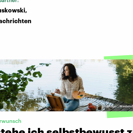
artner:
uskowski,
achrichten
©
Imago | Westend
erwunsch
tehe ich selbstbewusst 