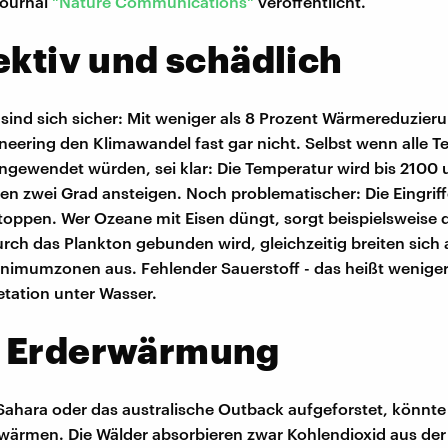
journal
"Nature Communications"
veröffentlicht.
fektiv und schädlich
 sind sich sicher: Mit weniger als 8 Prozent Wärmereduzier
neering den Klimawandel fast gar nicht. Selbst wenn alle T
ngewendet würden, sei klar: Die Temperatur wird bis 2100
ten zwei Grad ansteigen. Noch problematischer: Die Eingriff
toppen. Wer Ozeane mit Eisen düngt, sorgt beispielsweise d
ch das Plankton gebunden wird, gleichzeitig breiten sich
nimumzonen aus. Fehlender Sauerstoff - das heißt weniger
tation unter Wasser.
r Erderwärmung
 Sahara oder das australische Outback aufgeforstet, könnte
rwärmen. Die Wälder absorbieren zwar Kohlendioxid aus der