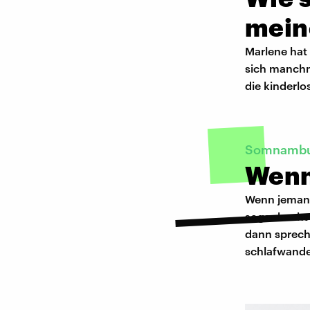
mein
Marlene hat 
sich manchma
die kinderlo
Somnambu
Wenn
Wenn jemand 
sogar kocht
dann sprech
schlafwande