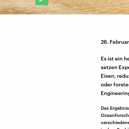
26. Februa
Es ist ein 
setzen Exp
Eisen, red
oder forst
Engineerin
Das Ergebnis
Ozeanforsch
verschiedene