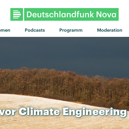
"Daydreaming" von You
emen
Podcasts
Programm
Moderation
vor
Climate
Engineering