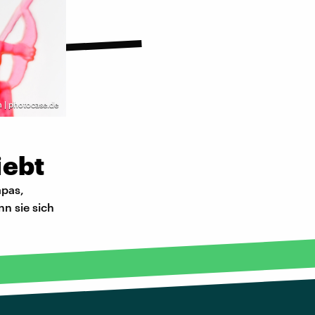
in | photocase.de
iebt
apas,
n sie sich