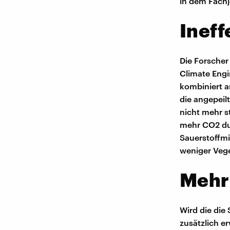
in dem Fach
​Inef
Die Forscher
Climate Engi
kombiniert a
die angepeil
nicht mehr s
mehr CO2 dur
Sauerstoffmi
weniger Vege
​Meh
Wird die die
zusätzlich e