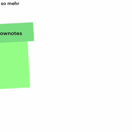
n so mehr
ownotes