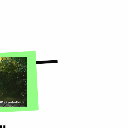
61 (Symbolbild)
zu