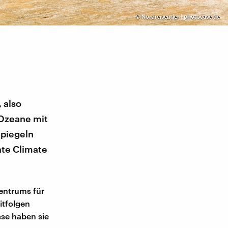
©
Nordreisender | photocase.de
, also
 Ozeane mit
Spiegeln
nte Climate
entrums für
itfolgen
sse haben sie