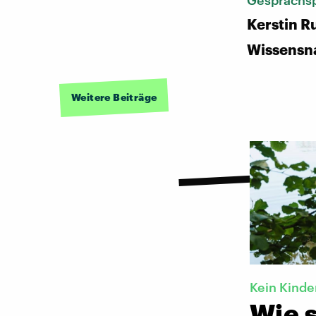
Gesprächsp
Kerstin R
Wissensn
Weitere Beiträge
Kein Kind
Wie s