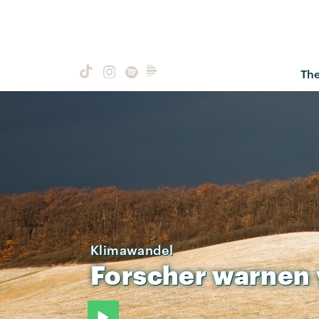
Th
Klimawandel
Forscher
warnen