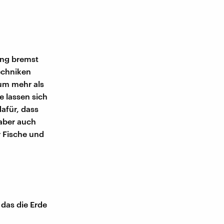
ung bremst
echniken
 um mehr als
e lassen sich
afür, dass
 aber auch
 Fische und
 das die Erde