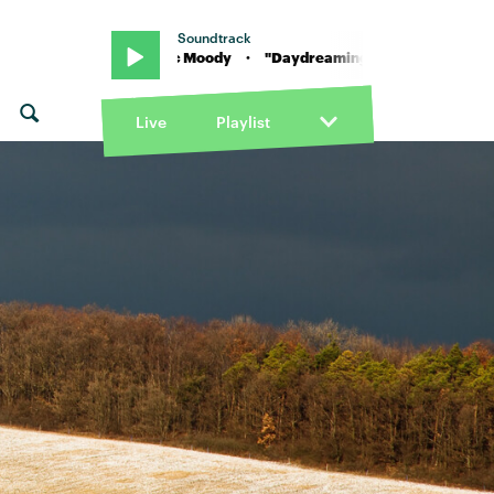
Soundtrack
ng Franco & Franc Moody · "Daydreaming" von Young Franco & Fra
Live
Playlist