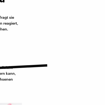
ragt sie
n reagiert,
ehen.
elleicht
ern kann,
chsenen