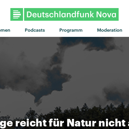
"Manhattan" von Carlita an
emen
Podcasts
Programm
Moderation
 reicht für Natur nicht