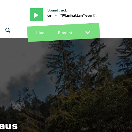
Soundtrack
d Sofi Tukker · "Manhattan" von Carlita and Sofi Tukker · "Manhatt
Live
Playlist
 aus