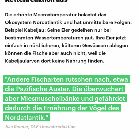
Die erhöhte Meerestemperatur belastet das
Ökosystem Nordatlantik und hat unmittelbare Folgen.
Beispiel Kabeljau: Seine Eier gedeihen nur bei
bestimmten Wassertemperaturen gut. Ihre Eier jetzt
einfach in nördlicheren, kälteren Gewässern ablegen
können die Fische aber auch nicht, weil die
Kabeljaularven dort keine Nahrung finden.
"Andere Fischarten rutschen nach, etwa
die Pazifische Auster. Die überwuchert
aber Miesmuschelbänke und gefährdet
dadurch die Ernährung der Vögel des
Nordatlantik."
Jule Reimer, DLF-Umweltredaktion