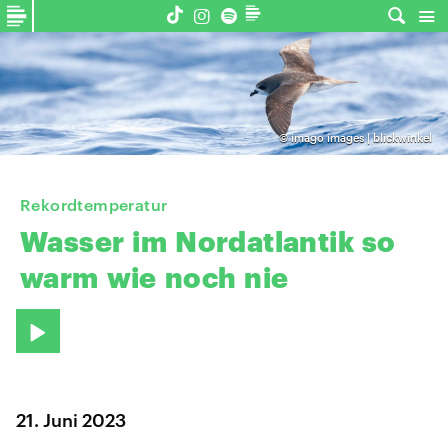
©
imago images | blickwinkel
Rekordtemperatur
Wasser
im
Nordatlantik
so
warm
wie
noch
nie
21. Juni 2023