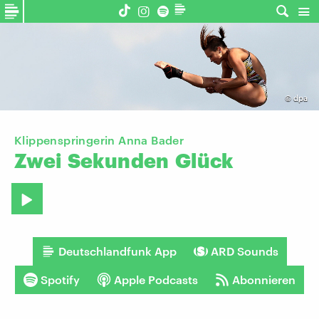
©
dpa
Klippenspringerin Anna Bader
Zwei
Sekunden
Glück
Deutschlandfunk App
ARD Sounds
Spotify
Apple Podcasts
Abonnieren