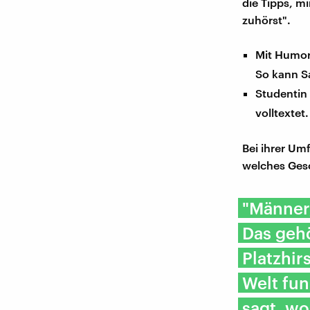
die Tipps, m
zuhörst".
Mit Humor 
So kann S
Studentin 
volltextet
Bei ihrer Um
welches Gesc
"Männer,
Das gehö
Platzhir
Welt fun
sagt, wo