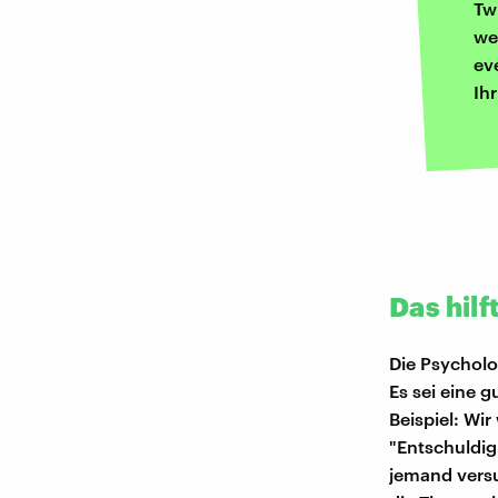
Tw
we
ev
Ih
Das hil
Die Psychol
Es sei eine g
Beispiel: Wi
"Entschuldig
jemand versu