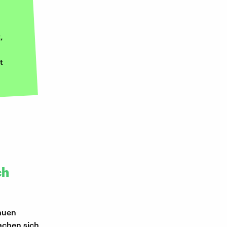
,
t
ch
auen
achen sich