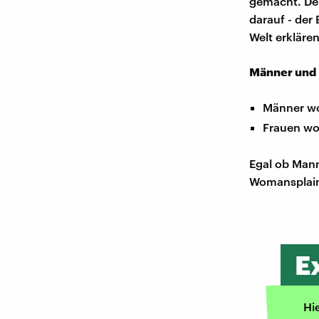
gemacht. Der
darauf - der
Welt erklären
Männer und 
Männer wol
Frauen wol
Egal ob Mann
Womansplain
E
Hi