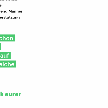
e
hrend Männer
terstützung
schon
rauf
eiche
nk eurer