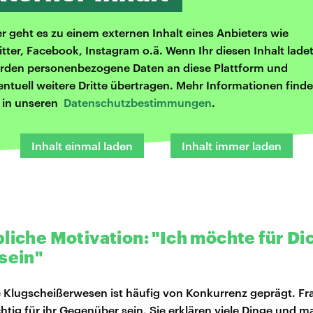
er geht es zu einem externen Inhalt eines Anbieters wie
itter, Facebook, Instagram o.ä. Wenn Ihr diesen Inhalt ladet
rden personenbezogene Daten an diese Plattform und
entuell weitere Dritte übertragen. Mehr Informationen finde
r in unseren
Datenschutzbestimmungen
.
Inhalt einmal laden
Inhalt immer laden
bliche Motivation: "Ich möchte für Di
sein"
 Klugscheißerwesen ist häufig von Konkurrenz geprägt. Fr
tig für ihr Gegenüber sein. Sie erklären viele Dinge und m