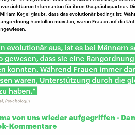
verzichtbaren Informanten für ihren Gesprächspartner. Di
Miriam Kegel glaubt, dass das evolutionär bedingt ist: Wä
angordnung herstellen mussten, waren Frauen auf die Un
angewiesen.
n evolutionär aus, ist es bei Männern 
o gewesen, dass sie eine Rangordnung
len konnten. Während Frauen immer da
sen waren, Unterstützung durch die gl
zu haben."
el, Psychologin
ma von uns wieder aufgegriffen - Da
ok-Kommentare