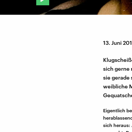
13. Juni 20
Klugscheiße
sich gerne
sie gerade
weibliche M
Gequatsche
Eigentlich b
herablassend
sich heraus