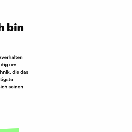
h bin
zverhalten
eutig um
hnik, die das
tigste
ich seinen