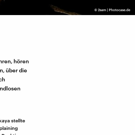
©
2sam | Photocase.de
ühren, hören
n, über die
ch
endlosen
aya stellte
plaining