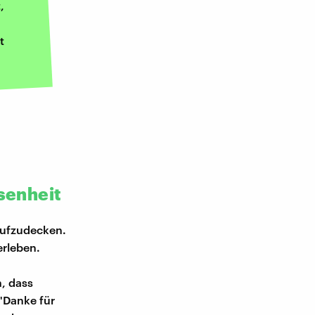
,
t
ssenheit
aufzudecken.
erleben.
, dass
"Danke für