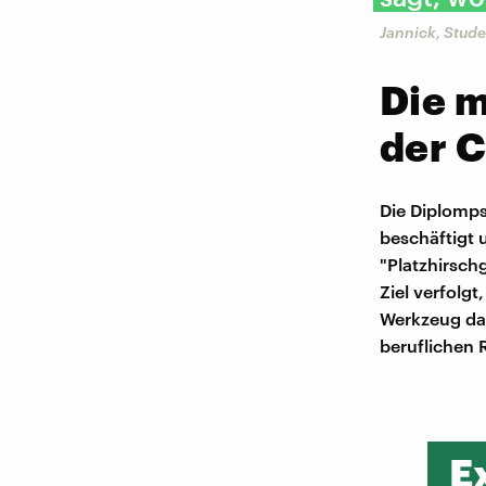
Jannick, Stude
Die m
der 
Die Diplomp
beschäftigt 
"Platzhirsch
Ziel verfolg
Werkzeug dab
beruflichen 
E