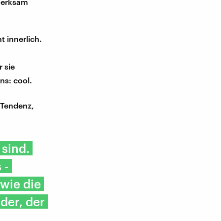
fmerksam
 innerlich.
 sie
ns: cool.
 Tendenz,
 sind.
 -
 wie die
 der, der