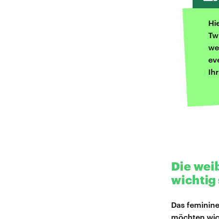
Hi
Tw
we
ev
Ih
Die wei
wichtig 
Das feminine
möchten wich