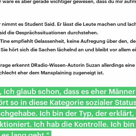
ir wäre es aber gerade wichtiger gewesen, dass du mir au
nimmt es Student Said. Er lässt die Leute machen und lacht
aid die Gesprächssituationen durchstehen.
Tine empfiehlt Gelassenheit, keine Aufregung über den, der
. Sie hört sich die Sachen lächelnd an und bleibt vor allem ei
frage erkennt DRadio-Wissen-Autorin Suzan allerdings eine
hlecht eher dem Mansplaining zugeneigt ist.
 ich glaub schon, dass es eher Männer
rt so in diese Kategorie sozialer Status
schgehabe. Ich bin der Typ, der erklärt,
ktioniert. Ich hab die Kontrolle. Ich bin
 es lang geht."