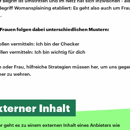
 Begriff ist umstritten und im Netz hat sich inzwischen - al
 Begriff Womansplaining etabliert: Es geht also auch um Frau
.
Frauen folgen dabei unterschiedlichen Mustern:
len vermitteln: Ich bin der Checker
len vermitteln: Ich bin wichtig für dich
 oder Frau, hilfreiche Strategien müssen her, um uns geg
er zu wehren.
xterner Inhalt
er geht es zu einem externen Inhalt eines Anbieters wie