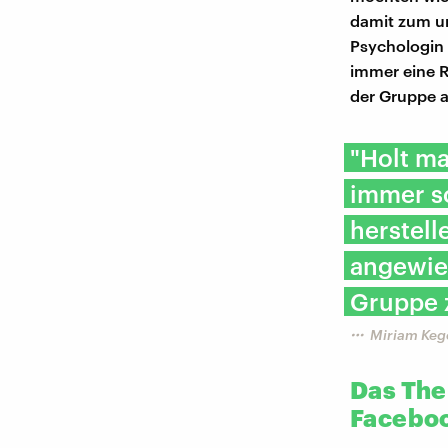
damit zum un
Psychologin 
immer eine R
der Gruppe 
"Holt ma
immer s
herstel
angewie
Gruppe 
Miriam Keg
Das The
Facebo