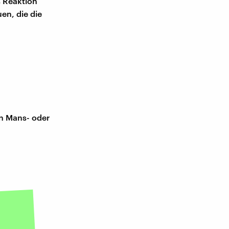
s Reaktion
en, die die
en Mans- oder