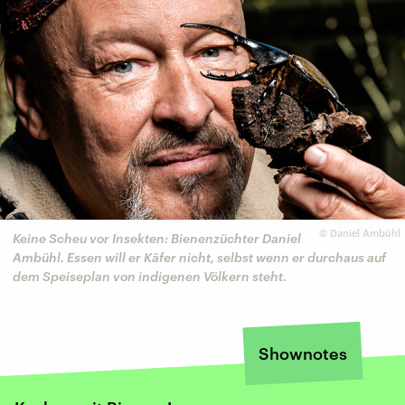
©
Daniel Ambühl
Keine Scheu vor Insekten: Bienenzüchter Daniel
Ambühl. Essen will er Käfer nicht, selbst wenn er durchaus auf
dem Speiseplan von indigenen Völkern steht.
Shownotes