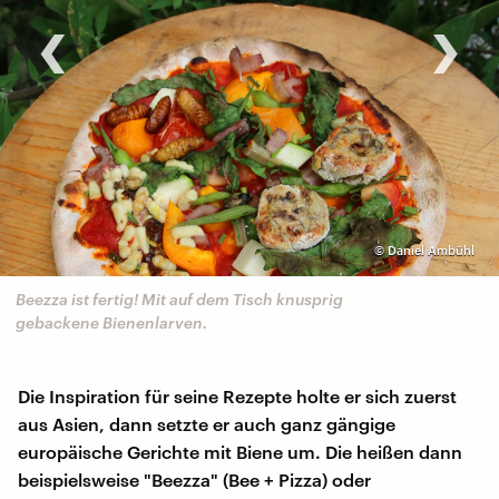
‹
›
©
Daniel Ambühl
Beezza ist fertig! Mit auf dem Tisch knusprig
gebackene Bienenlarven.
Die Inspiration für seine Rezepte holte er sich zuerst
aus Asien, dann setzte er auch ganz gängige
europäische Gerichte mit Biene um. Die heißen dann
beispielsweise "Beezza" (Bee + Pizza) oder