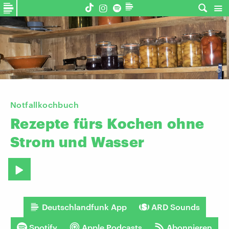
©
Notfallkochbuch
Rezepte
fürs
Kochen
ohne
Strom
und
Wasser
Deutschlandfunk App
ARD Sounds
Spotify
Apple Podcasts
Abonnieren