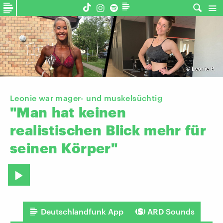
©
Leonie P.
Leonie war mager- und muskelsüchtig
"Man
hat
keinen
realistischen
Blick
mehr
für
seinen
Körper"
Deutschlandfunk App
ARD Sounds