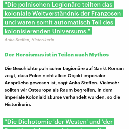
"Die polnischen Legionäre teilten das
koloniale Weltverständnis der Franzosen
und waren somit automatisch Teil des
kolonisierenden Universums."
Anka Steffen, Historikerin
Der Heroismus ist in Teilen auch Mythos
Die Geschichte polnischer Legionäre auf Sankt Roman
zeigt, dass Polen nicht allein Objekt imperialer
Ansprüche gewesen ist, sagt Anka Steffen. Vielmehr
sollten wir Osteuropa als Raum begreifen, in dem
imperiale Kolonialdiskurse verhandelt wurden, so die
Historikerin.
"Die Dichotomie 'der Westen' und 'der