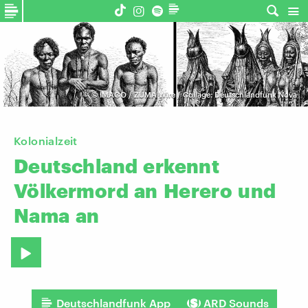
©
IMAGO / ZUMA Wire / Collage: Deutschlandfunk Nova
Kolonialzeit
Deutschland
erkennt
Völkermord
an
Herero
und
Nama
an
Deutschlandfunk App
ARD Sounds