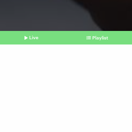
Live
Playlist
©
IMAGO / Depositphotos
Shownotes
Kommunikationsbooster
Wer Emojis nutzt, wirkt
empathischer
Beitrag aus unserem Archiv vom 04. Juli 2025