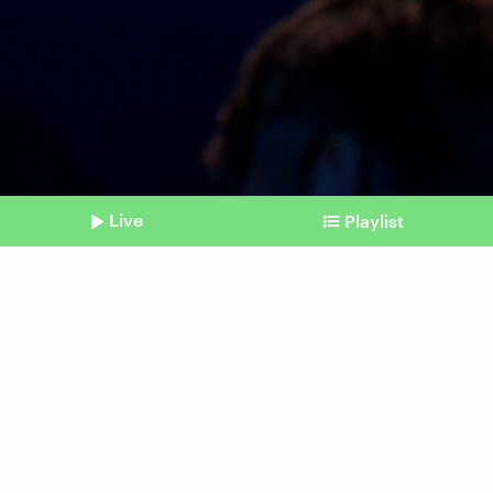
Live
Playlist
©
picture alliance / BMZ/photothek.de | Thomas Koehler
Shownotes
Konferenz für die Ukraine
Wiederaufbau – mitten im