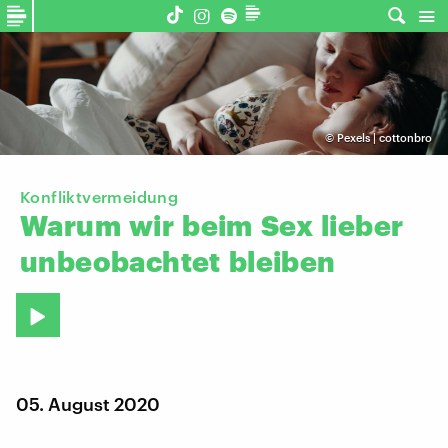
©
Pexels | cottonbro
Konfliktvermeidung
Warum
wir
beim
Sex
lieber
unbeobachtet
bleiben
05. August 2020