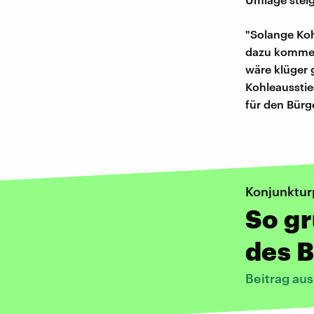
"Solange Koh
dazu kommen,
wäre klüger 
Kohleausstie
für den Bürg
Konjunktur
So gr
des 
Beitrag au