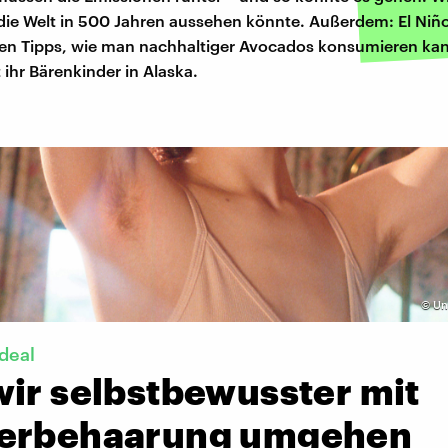
die Welt in 500 Jahren aussehen könnte. Außerdem: El Niño 
en Tipps, wie man nachhaltiger Avocados konsumieren ka
 ihr Bärenkinder in Alaska.
©
Uns
deal
wir selbstbewusster mit
erbehaarung umgehen