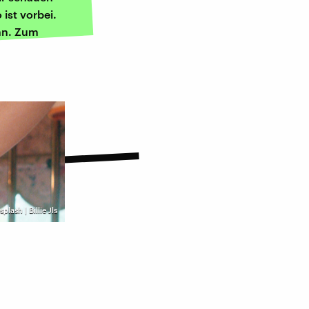
ist vorbei.
nn. Zum
plash | Billie Jls