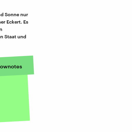
nd Sonne nur
er Eckert. Es
en
en Staat und
ownotes