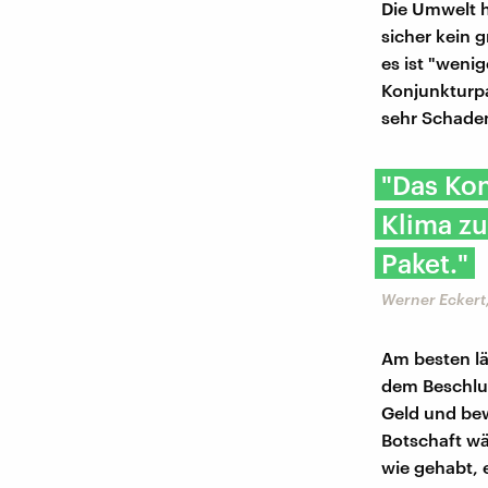
Die Umwelt h
sicher kein 
es ist "weni
Konjunkturpa
sehr Schade
"Das Ko
Klima zu
Paket."
Werner Eckert
Am besten lä
dem Beschlus
Geld und bew
Botschaft wä
wie gehabt, 