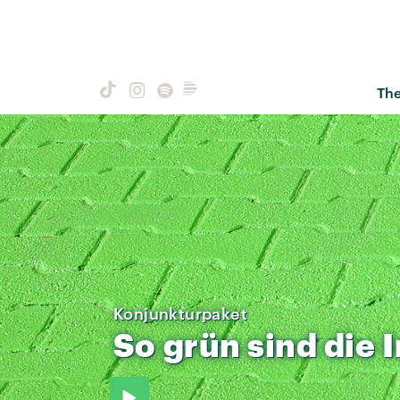
Th
Konjunkturpaket
So
grün
sind
die
I