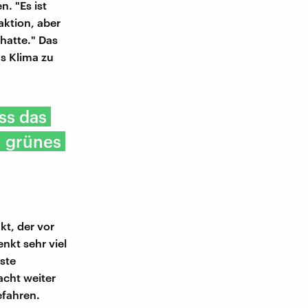
. "Es ist
aktion, aber
hatte." Das
s Klima zu
ss das
n grünes
kt, der vor
nkt sehr viel
ste
acht weiter
efahren.