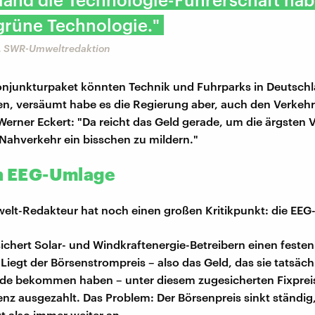
 grüne Technologie."
, SWR-Umweltredaktion
onjunkturpaket könnten Technik und Fuhrparks in Deutsch
n, versäumt habe es die Regierung aber, auch den Verkehr
erner Eckert: "Da reicht das Geld gerade, um die ärgsten V
 Nahverkehr ein bisschen zu mildern."
an EEG-Umlage
lt-Redakteur hat noch einen großen Kritikpunkt: die EEG
ichert Solar- und Windkraftenergie-Betreibern einen festen 
Liegt der Börsenstrompreis – also das Geld, das sie tatsächl
de bekommen haben – unter diesem zugesicherten Fixpreis
renz ausgezahlt. Das Problem: Der Börsenpreis sinkt ständig
t also immer weiter an.