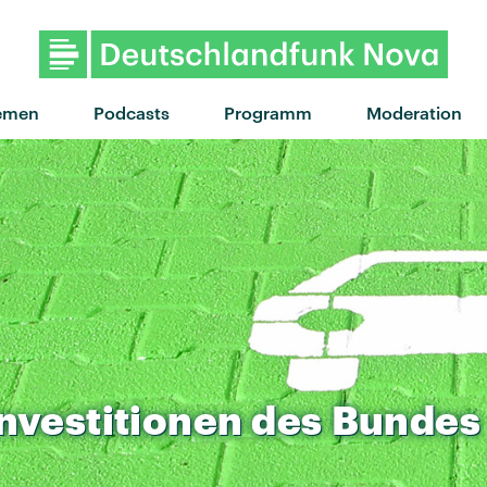
"Confidence" von My Ugly Cl
emen
Podcasts
Programm
Moderation
nvestitionen
des
Bundes