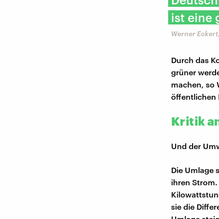
ist eine
Werner Eckert
Durch das K
grüner werde
machen, so W
öffentlichen
Kritik 
Und der Umwe
Die Umlage s
ihren Strom. 
Kilowattstun
sie die Diffe
Umlage steig