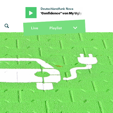
Deutschlandfunk Nova
ementine · "Confidence" von My Ugly Clementine · "Confidence" v
Live
Playlist