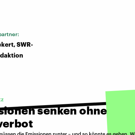
:
artner:
ckert, SWR-
daktion
tz
sionen senken ohne
verbot
müssen die Emissionen runter – und so könnte es gehen. W