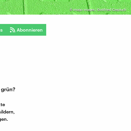
©
imago images | Gottfried Czepluch
ts
Abonnieren
 grün?
kte
ildern,
gen.