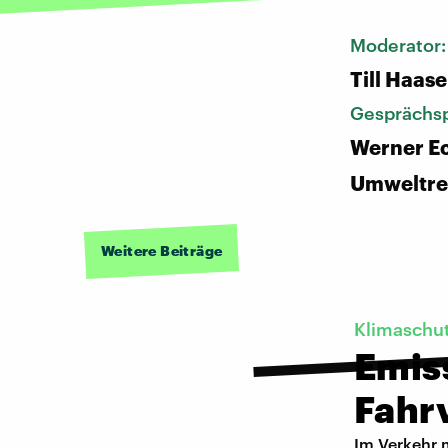
Moderator
Till Haase
Gesprächsp
Werner E
Umweltre
Weitere Beiträge
Klimaschu
Emis
Fahr
Im Verkehr 