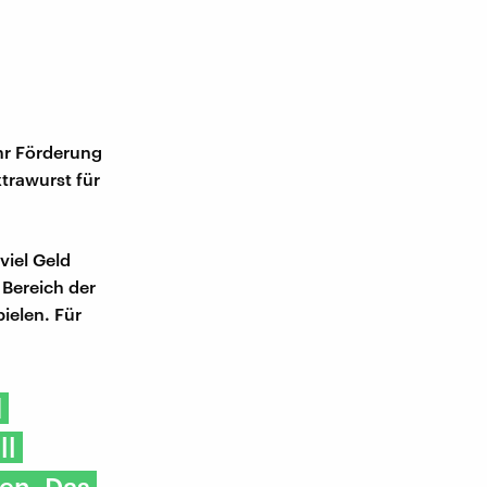
hr Förderung
trawurst für
viel Geld
 Bereich der
ielen. Für
d
ll
en. Das