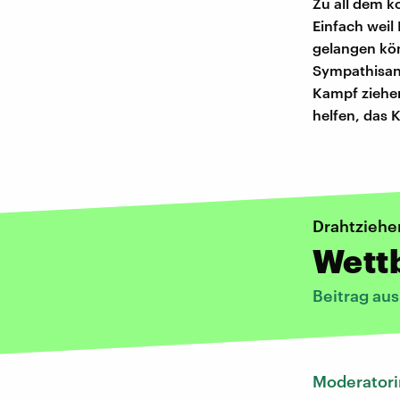
Zu all dem ko
Einfach weil 
gelangen kön
Sympathisant
Kampf ziehen
helfen, das 
Drahtziehe
Wett
Beitrag au
Moderatori