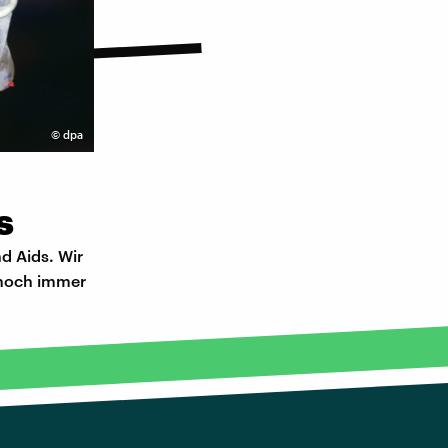
©
dpa
s
d Aids. Wir
 noch immer