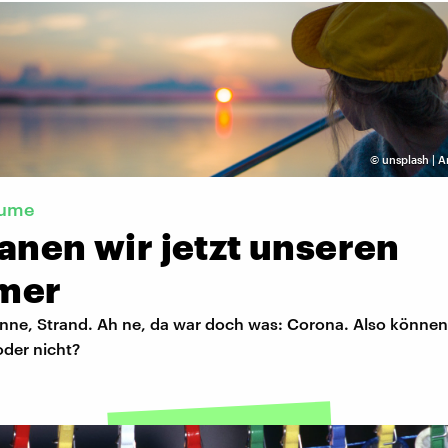
©
unsplash | 
äume
anen wir jetzt unseren
mer
ne, Strand. Ah ne, da war doch was: Corona. Also können w
oder nicht?