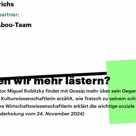
richs
artner:
Abou-Taam
en wir mehr lästern?
r Miguel Robitzky findet mit Gossip mehr über sein Gege
 Kulturwissenschaftlerin erzählt, wie Tratsch zu seinem sc
e Wirtschaftswissenschaftlerin erklärt die wichtige soziale
ederholung vom 24. November 2024)