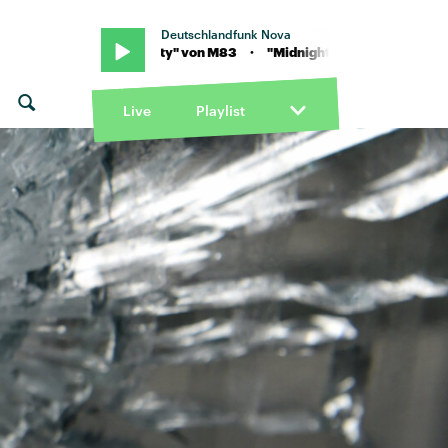
Deutschlandfunk Nova
"Midnight City" von M83 · "Midnight City" von M83
Live
Playlist