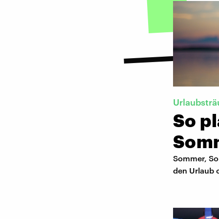
Urlaubstr
So pl
Som
Sommer, Son
den Urlaub 