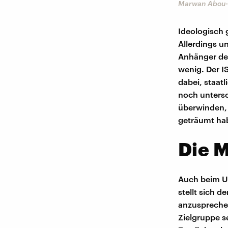
Marwan Abou-T
Ideologisch 
Allerdings un
Anhänger des 
wenig. Der I
dabei, staat
noch untersc
überwinden, 
geträumt ha
Die M
Auch beim U
stellt sich d
anzusprechen
Zielgruppe se