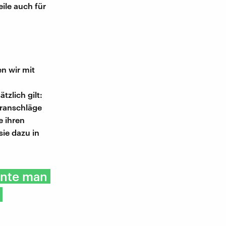
ile auch für
n wir mit
zlich gilt:
roranschläge
e ihren
ie dazu in
nnte man