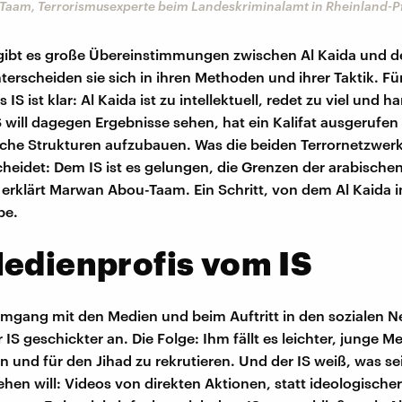
aam, Terrorismusexperte beim Landeskriminalamt in Rheinland-P
gibt es große Übereinstimmungen zwischen Al Kaida und d
terscheiden sie sich in ihren Methoden und ihrer Taktik. Fü
IS ist klar: Al Kaida ist zu intellektuell, redet zu viel und h
S will dagegen Ergebnisse sehen, hat ein Kalifat ausgerufen 
liche Strukturen aufzubauen. Was die beiden Terrornetzwer
heidet: Dem IS ist es gelungen, die Grenzen der arabische
erklärt Marwan Abou-Taam. Ein Schritt, von dem Al Kaida
be.
edienprofis vom IS
mgang mit den Medien und beim Auftritt in den sozialen 
er IS geschickter an. Die Folge: Ihm fällt es leichter, junge 
 und für den Jihad zu rekrutieren. Und der IS weiß, was se
hen will: Videos von direkten Aktionen, statt ideologischer