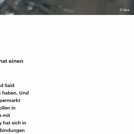
©
dpa
hat einen
nd Saïd
bt haben. Und
upermarkt
ollen in
e mit
hat sich in
erbindungen