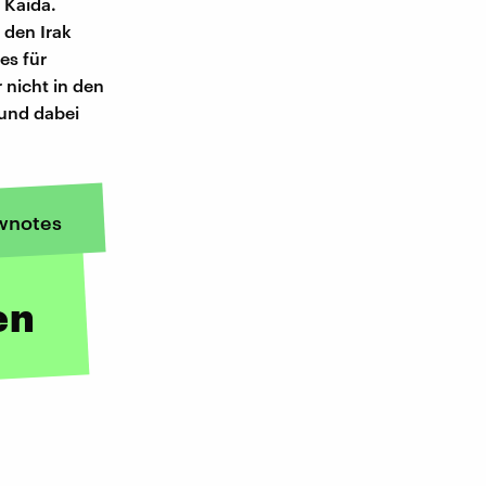
 Kaida.
 den Irak
es für
 nicht in den
 und dabei
wnotes
en