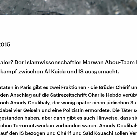
2015
utaler? Der Islamwissenschaftler Marwan Abou-Taam 
kampf zwischen Al Kaida und IS ausgemacht.
taten in Paris gibt es zwei Fraktionen - die Brüder Chérif u
 den Anschlag auf die Satirezeitschrift Charlie Hebdo verü
noch Amedy Coulibaly, der wenig später einen jüdischen S
dabei vier Geiseln und eine Polizistin ermordete. Die Täter s
estanden haben, aber dann gibt es auch Hinweise, dass si
ichen Terrornetzwerken verbunden waren. Amedy Coulibaly 
auf den IS bezogen und Chérif und Saïd Kouachi sollen V