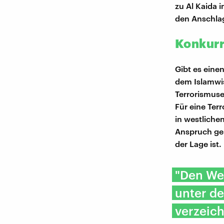
zu Al Kaida 
den Anschlag
Konkurr
Gibt es eine
dem Islamwi
Terrorismuse
Für eine Terr
in westliche
Anspruch gel
der Lage ist.
"Den We
unter de
verzeic