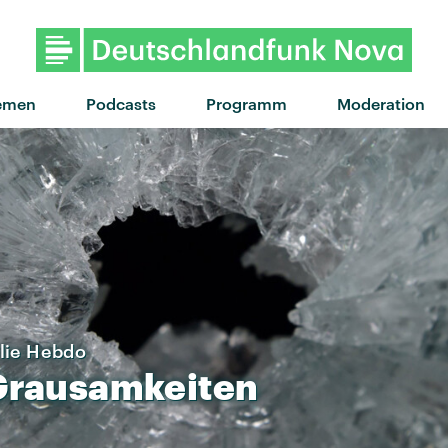
"Midnight City" von M83 · 
emen
Podcasts
Programm
Moderation
rlie Hebdo
Grausamkeiten