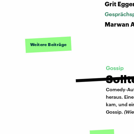
Grit Egge
Gesprächsp
Marwan 
Weitere Beiträge
Gossip
Sollt
Comedy-Auto
heraus. Eine
kam, und ein
Gossip.
(Wi