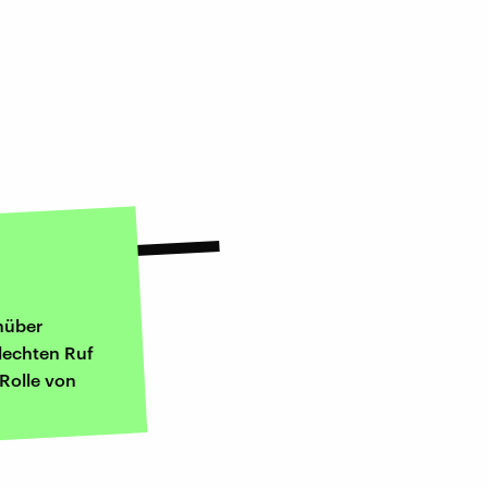
nüber
hlechten Ruf
 Rolle von