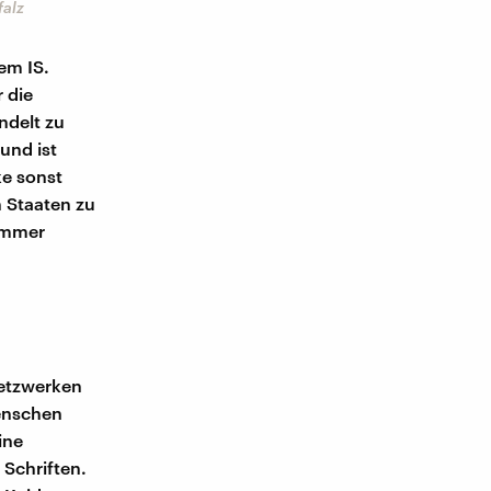
falz
em IS.
r die
andelt zu
und ist
ke sonst
n Staaten zu
 immer
Netzwerken
Menschen
ine
 Schriften.