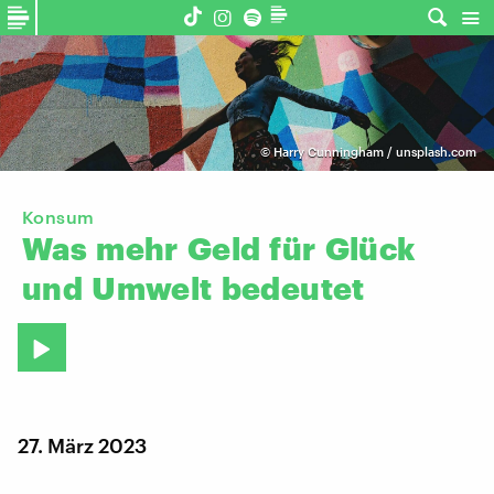
©
Harry Cunningham / unsplash.com
Konsum
Was
mehr
Geld
für
Glück
und
Umwelt
bedeutet
27. März 2023