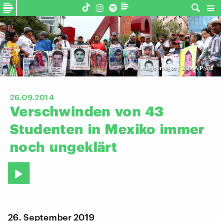
©
imago images / ZUMA Press
26.09.2014
Verschwinden
von
43
Studenten
in
Mexiko
immer
noch
ungeklärt
26. September 2019