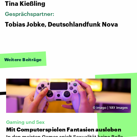
Tina Kießling
Gesprächspartner:
Tobias Jobke, Deutschlandfunk Nova
Weitere Beiträge
©
imago | YAY Images
Gaming und Sex
Mit Computerspielen Fantasien ausleben
In den meisten Games spielt Sexualität keine Rolle.