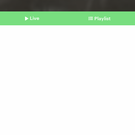
Live
Playlist
©
Imago | Cavan Images
Shownotes
Krankheitswelle
Wo wir gerade stehen in
Sachen Corona
Beitrag aus unserem Archiv vom 01.
Dezember 2023