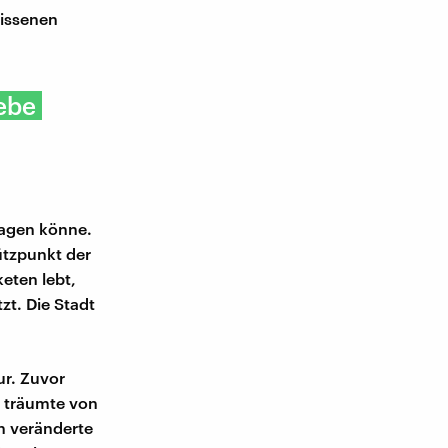
rissenen
iebe
ragen könne.
ützpunkt der
eten lebt,
zt. Die Stadt
ur. Zuvor
er träumte von
on veränderte