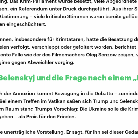
ung. Das Krim-Parlament wurde besetzt, viele Abgeordnete
en, ein Referendum unter Druck durchgeführt. Aus ihrer S
Abstimmung – viele kritische Stimmen waren bereits geflüch
en eingeschüchtert.
*innen, insbesondere für Krimtataren, hatte die Besatzung 
seien verfolgt, verschleppt oder gefoltert worden, berichtet
nte Fälle wie der des Filmemachers Oleg Senzow zeigen, w
gime gegen Abweichler vorging.
Selenskyj und die Frage nach einem 
ch der Annexion kommt Bewegung in die Debatte – zuminde
Bei einem Treffen im Vatikan saßen sich Trump und Selensk
m Raum stand Trumps Vorschlag: Die Ukraine solle die Kri
eben – als Preis für den Frieden.
e unerträgliche Vorstellung. Er sagt, für ihn sei dieser Ged