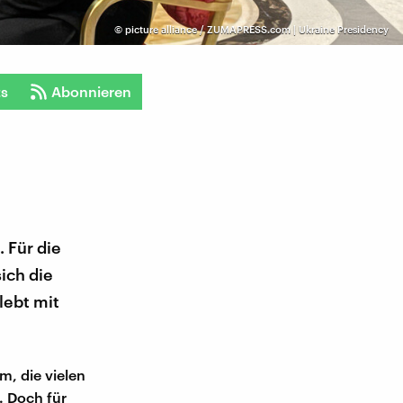
©
picture alliance / ZUMAPRESS.com | Ukraine Presidency
ts
Abonnieren
 Für die
ich die
lebt mit
m, die vielen
. Doch für