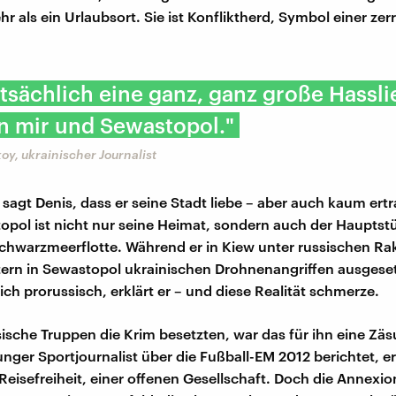
ehr als ein Urlaubsort. Sie ist Konfliktherd, Symbol einer zer
tatsächlich eine ganz, ganz große Hassl
n mir und Sewastopol."
oy, ukrainischer Journalist
sagt Denis, dass er seine Stadt liebe – aber auch kaum ert
pol ist nicht nur seine Heimat, sondern auch der Hauptst
chwarzmeerflotte. Während er in Kiew unter russischen Rak
ltern in Sewastopol ukrainischen Drohnenangriffen ausgeset
ich prorussisch, erklärt er – und diese Realität schmerze.
sische Truppen die Krim besetzten, war das für ihn eine Zäs
junger Sportjournalist über die Fußball-EM 2012 berichtet, 
Reisefreiheit, einer offenen Gesellschaft. Doch die Annexi