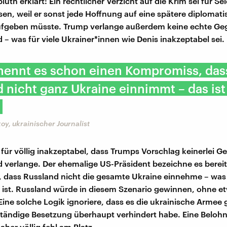
üth erklärt: Ein rechtlicher Verzicht auf die Krim sei für Se
en, weil er sonst jede Hoffnung auf eine spätere diplomati
fgeben müsste. Trump verlange außerdem keine echte Ge
 – was für viele Ukrainer*innen wie Denis inakzeptabel sei.
nennt es schon einen Kompromiss, das
 nicht ganz Ukraine einnimmt – das ist
oy, ukrainischer Journalist
s für völlig inakzeptabel, dass Trumps Vorschlag keinerlei G
 verlange. Der ehemalige US-Präsident bezeichne es bereit
dass Russland nicht die gesamte Ukraine einnehme – was 
d ist. Russland würde in diesem Szenario gewinnen, ohne e
ine solche Logik ignoriere, dass es die ukrainische Armee 
lständige Besetzung überhaupt verhindert habe. Eine Beloh
her völlig fehl am Platz.