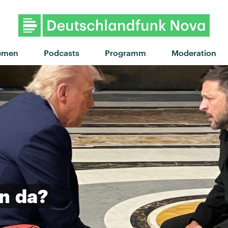
emen
Podcasts
Programm
Moderation
en
da?