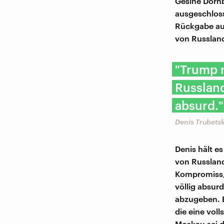
Gesine Dornbl
ausgeschloss
Rückgabe au
von Russland
"Trump 
Russland
absurd."
Denis Trubetsk
Denis hält e
von Russland
Kompromiss, 
völlig absur
abzugeben. E
die eine vol
Moskau sei da