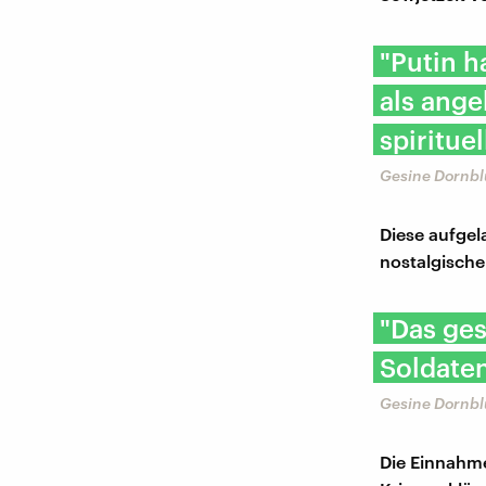
"Putin h
als ange
spiritue
Gesine Dornbl
Diese aufgel
nostalgische 
"Das ge
Soldate
Gesine Dornbl
Die Einnahme