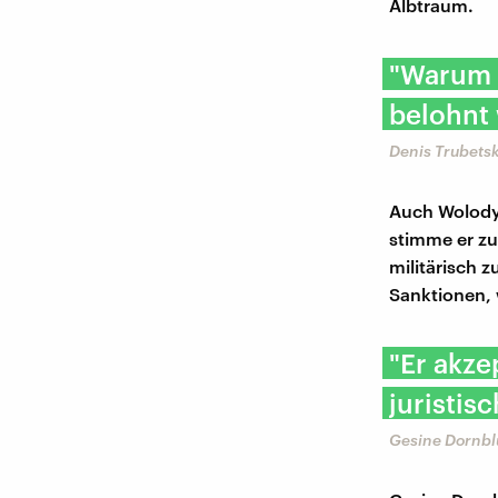
Albtraum.
"Warum 
belohnt
Denis Trubetsk
Auch Wolodym
stimme er zu
militärisch 
Sanktionen, 
"Er akze
juristis
Gesine Dornbl