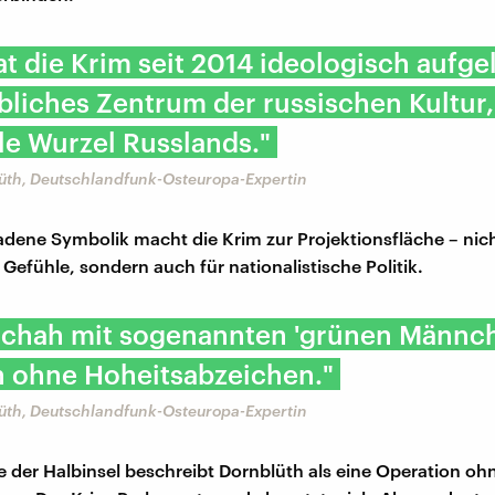
at die Krim seit 2014 ideologisch aufge
bliches Zentrum der russischen Kultur,
lle Wurzel Russlands."
üth, Deutschlandfunk-Osteuropa-Expertin
adene Symbolik macht die Krim zur Projektionsfläche – nich
Gefühle, sondern auch für nationalistische Politik.
schah mit sogenannten 'grünen Männch
n ohne Hoheitsabzeichen."
üth, Deutschlandfunk-Osteuropa-Expertin
 der Halbinsel beschreibt Dornblüth als eine Operation ohne