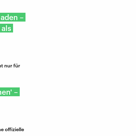
laden –
 als
t nur für
en' –
 offizielle