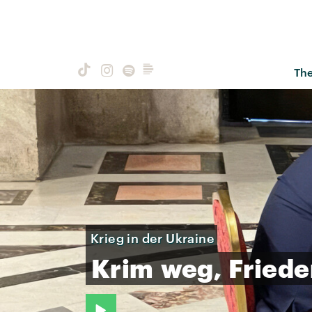
Th
Krieg in der Ukraine
Krim
weg,
Fried