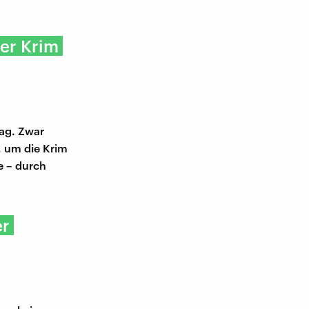
er Krim
ag. Zwar
, um die Krim
e – durch
er