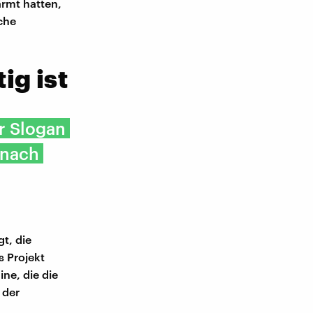
rmt hatten,
che
ig ist
r Slogan
 nach
t, die
s Projekt
ne, die die
 der