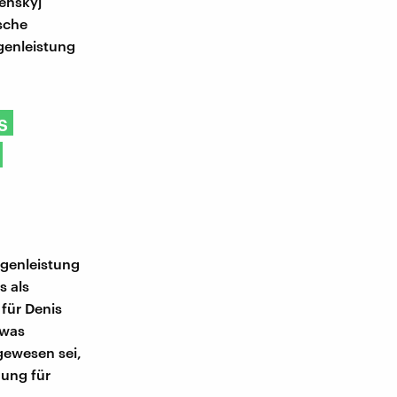
lenskyj
sche
genleistung
s
egenleistung
s als
für Denis
twas
gewesen sei,
nung für