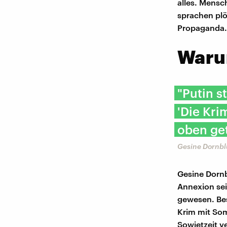
alles. Mensc
sprachen plö
Propaganda.
Warum
"Putin s
'Die Kri
oben get
Gesine Dornbl
Gesine Dornb
Annexion sei
gewesen. Bes
Krim mit Som
Sowjetzeit v