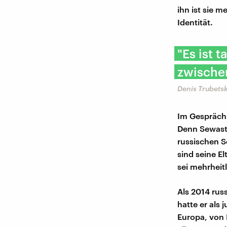
ihn ist sie m
Identität.
"Es ist 
zwische
Denis Trubetsk
Im Gespräch 
Denn Sewasto
russischen S
sind seine E
sei mehrheitl
Als 2014 rus
hatte er als 
Europa, von 