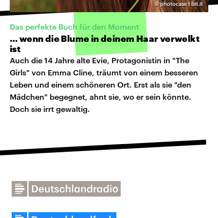
©
photocase I bit.it
Das perfekte Buch für den Moment
… wenn die Blume in deinem Haar verwelkt
ist
Auch die 14 Jahre alte Evie, Protagonistin in "The
Girls" von Emma Cline, träumt von einem besseren
Leben und einem schöneren Ort. Erst als sie "den
Mädchen" begegnet, ahnt sie, wo er sein könnte.
Doch sie irrt gewaltig.