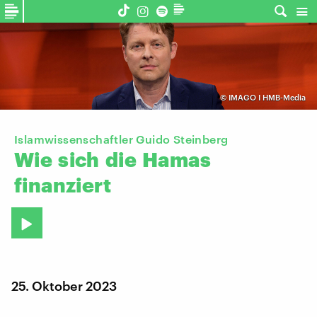
©
IMAGO I HMB-Media
Islamwissenschaftler Guido Steinberg
Wie
sich
die
Hamas
finanziert
25. Oktober 2023