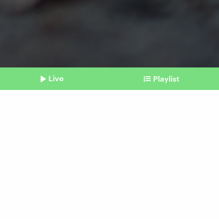
Live
Playlist
©
picture alliance I Klaus-Dietmar Gabbert I dpa-Zentralbild I dpa
Shownotes
Wanderung
Kröten brauchen jetzt
unsere Hilfe