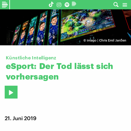
©
imago | Chris Emil Janßen
Künstliche Intelligenz
eSport:
Der
Tod
lässt
sich
vorhersagen
21. Juni 2019