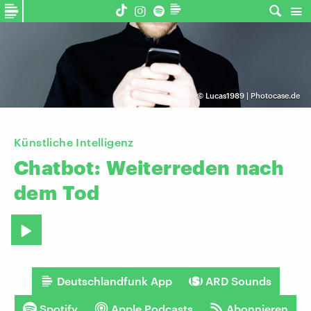
©
Lucas1989 | Photocase.de
Künstliche Intelligenz
Chatbot:
Weiterreden
nach
dem
Tod
Deutschlandfunk App
ARD Sounds
Spotify
Apple Podcasts
Abonnieren