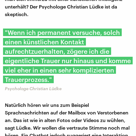
unterhält? Der Psychologe Christian Lüdke ist da
skeptisch.
"Wenn ich permanent versuche, solch
einen künstlichen Kontakt
aufrechtzuerhalten, zögere ich die
eigentliche Trauer nur hinaus und komme
viel eher in einen sehr komplizierten
Trauerprozess."
Psychologe Christian Lüdke
Natürlich hören wir uns zum Beispiel
Sprachnachrichten auf der Mailbox von Verstorbenen
an. Das ist wie in alten Fotos oder Videos zu wühlen,
sagt Lüdke. Wir wollen die vertraute Stimme noch mal
hören. Ein Chatbot jedoch suggeriert eine Interaktion