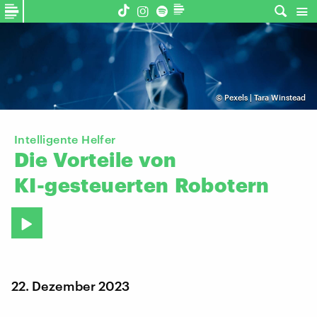
©
Pexels | Tara Winstead
Intelligente Helfer
Die
Vorteile
von
KI-gesteuerten
Robotern
22. Dezember 2023