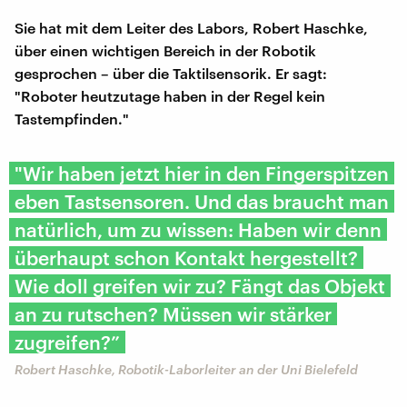
Sie hat mit dem Leiter des Labors, Robert Haschke,
über einen wichtigen Bereich in der Robotik
gesprochen – über die Taktilsensorik. Er sagt:
"Roboter heutzutage haben in der Regel kein
Tastempfinden."
"Wir haben jetzt hier in den Fingerspitzen
eben Tastsensoren. Und das braucht man
natürlich, um zu wissen: Haben wir denn
überhaupt schon Kontakt hergestellt?
Wie doll greifen wir zu? Fängt das Objekt
an zu rutschen? Müssen wir stärker
zugreifen?”
Robert Haschke, Robotik-Laborleiter an der Uni Bielefeld