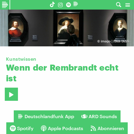
©
imago | ITAR-TASS
Kunstwissen
Wenn
der
Rembrandt
echt
ist
Deutschlandfunk App
ARD Sounds
Spotify
Apple Podcasts
Abonnieren