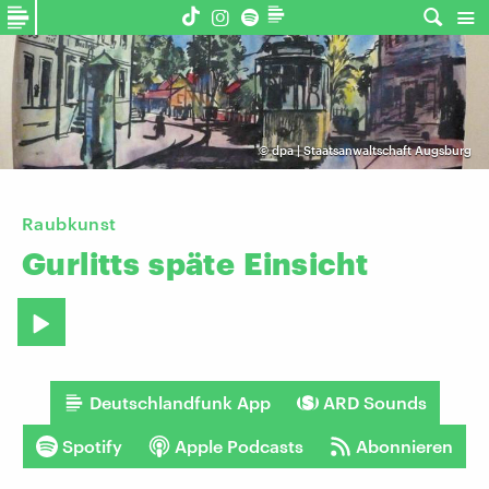
©
dpa | Staatsanwaltschaft Augsburg
Raubkunst
Gurlitts
späte
Einsicht
Deutschlandfunk App
ARD Sounds
Spotify
Apple Podcasts
Abonnieren