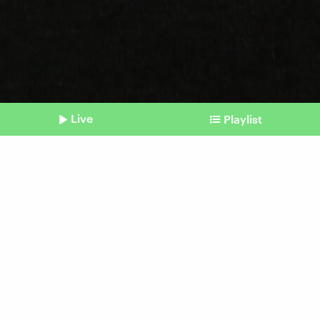
Live
Playlist
©
IMAGO / Depositphotos (Symbolbild)
Shownotes
Raub im Louvre
Was Kunstdiebe antreibt –
und warum Museen