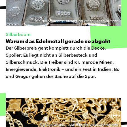
©
picture alliance / FotoMedienService | Ulrich Zillmann
Silberboom
Warum das Edelmetall gerade so abgeht
Der Silberpreis geht komplett durch die Decke.
Spoiler: Es liegt nicht an Silberbesteck und
Silberschmuck. Die Treiber sind KI, marode Minen,
Energiewende, Elektronik – und ein Fest in Indien. Bo
und Gregor gehen der Sache auf die Spur.
©
picture alliance / ANP | "ROBIN VAN LONKHUIJSEN