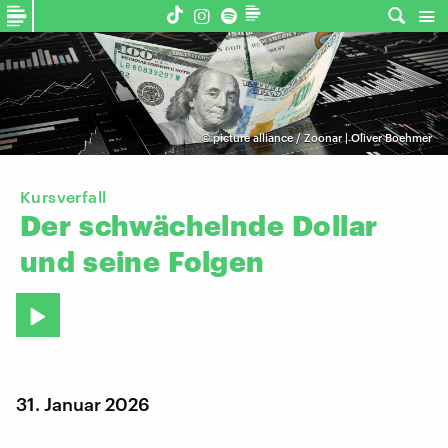
©
picture alliance / Zoonar | Oliver Boehmer
Kursverfall
Der
schwächelnde
Dollar
und
seine
Folgen
31. Januar 2026