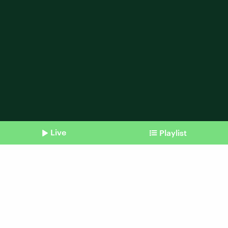
Live
Playlist
Shownotes