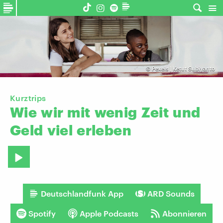
©
Pexels | Ketut Subiyanto
Kurztrips
Wie
wir
mit
wenig
Zeit
und
Geld
viel
erleben
Deutschlandfunk App
ARD Sounds
Spotify
Apple Podcasts
Abonnieren