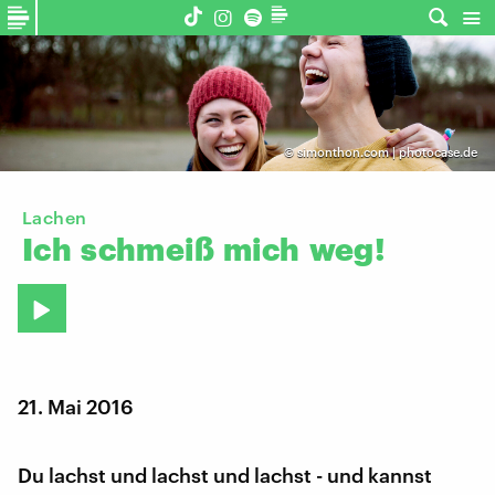
©
simonthon.com | photocase.de
Lachen
Ich
schmeiß
mich
weg!
21. Mai 2016
Du lachst und lachst und lachst - und kannst