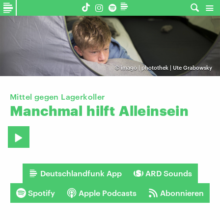
©
imago | photothek | Ute Grabowsky
Mittel gegen Lagerkoller
Manchmal
hilft
Alleinsein
Deutschlandfunk App
ARD Sounds
Spotify
Apple Podcasts
Abonnieren