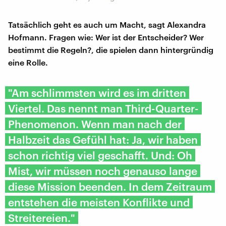
Tatsächlich geht es auch um Macht, sagt Alexandra
Hofmann. Fragen wie: Wer ist der Entscheider? Wer
bestimmt die Regeln?, die spielen dann hintergründig
eine Rolle.
"Am schlimmsten wird es im dritten
Viertel. Das nennt man Third-Quarter-
Phenomenon. Wenn man nach der
Halbzeit das Gefühl hat: Ja, wir haben
schon richtig viel geschafft. Und: Oh
Mist, wir müssen noch genauso lange
diese Mission beenden. In dem Zeitraum
entstehen die meisten Konflikte und
Streitereien."