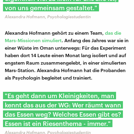
von uns gemeinsam gestaltet."
Alexandra Hofmann, Psychologiestudentin
Alexandra Hofmann gehört zu einem Team,
das die
Mars-Missionen simuliert
. Anfang des Jahres war sie in
einer Wüste im Oman unterwegs: Für das Experiment
haben dort 14 Leute einen Monat lang isoliert und auf
engstem Raum zusammengelebt, in einer simulierten
Mars-Station. Alexandra Hofmann hat die Probanden
als Psychologin begleitet und trainiert.
"Es geht dann um Kleinigkeiten, man
kennt das aus der WG: Wer räumt wann
das Essen weg? Welches Essen gibt es?
Essen ist ein Riesenthema - immer."
Alexandra Hofmann, Psychologiestudentin