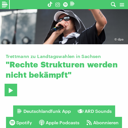
©
dpa
Trettmann zu Landtagswahlen in Sachsen
"Rechte
Strukturen
werden
nicht
bekämpft"
Deutschlandfunk App
ARD Sounds
Spotify
Apple Podcasts
Abonnieren