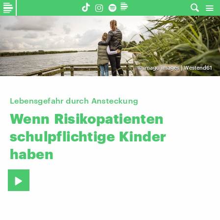
©
imago images | Westend61
Lebensgefahr durch Ansteckung
Wenn
Risikopatienten
schulpflichtige
Kinder
haben